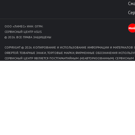
См
Се
ООО «ЛАМЕС» ИНН: ОГРН:
СЕРВИСНЫЙ ЦЕНТР ASUS
© 2026. ВСЕ ПРАВА ЗАЩИЩЕНЫ
COPYRIGHT © 2026. КОПИРОВАНИЕ И ИСПОЛЬЗОВАНИЕ ИНФОРМАЦИИ И МАТЕРИАЛОВ С
ОФЕРТОЙ. ТОВАРНЫЕ ЗНАКИ, ТОРГОВЫЕ МАРКИ, ФИРМЕННЫЕ ОБОЗНАЧЕНИЯ ИСПОЛЬЗУ
СЕРВИСНЫЙ ЦЕНТР ЯВЛЯЕТСЯ ПОСТГАРАНТИЙНЫМ (НЕАВТОРИЗОВАННЫМ) СЕРВИСНЫМ